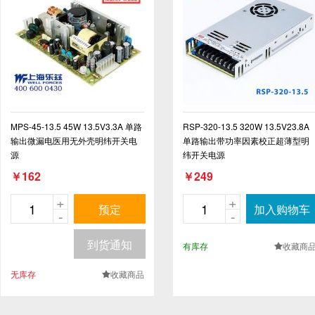
MPS-45-13.5 45W 13.5V3.3A 单路
RSP-320-13.5 320W 13.5V23.8A
输出微漏电医用无外壳明纬开关电
单路输出带功率因素校正超薄型明
源
纬开关电源
￥162
￥249
+
+
预定
加入购物车
-
-
到货通知
有库存
收藏商
.
无库存
收藏商品
.