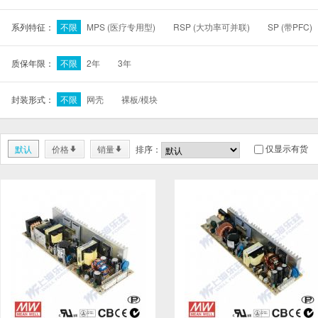
系列特征：
不限
MPS (医疗专用型)
RSP (大功率可并联)
SP (带PFC)
质保年限：
不限
2年
3年
封装形式：
不限
网壳
裸板/模块
仅显示有货
默认
价格
销量
排序：
*
*