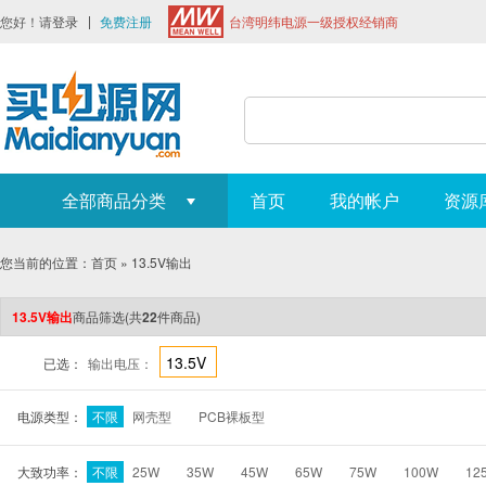
您好！请
登录
免费注册
台湾明纬电源一级授权经销商
全部商品分类
首页
我的帐户
资源
您当前的位置：
首页
»
13.5V输出
13.5V输出
商品筛选
(共
22
件商品)
13.5V
已选：
输出电压：
电源类型：
不限
网壳型
PCB裸板型
大致功率：
不限
25W
35W
45W
65W
75W
100W
12