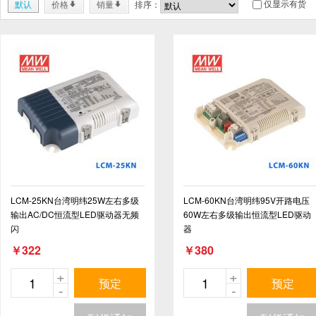
仅显示有货
默认
价格
销量
排序：
*
*
LCM-25KN台湾明纬25W左右多级
LCM-60KN台湾明纬95V开路电压
输出AC/DC恒流型LED驱动器无频
60W左右多级输出恒流型LED驱动
闪
器
￥322
￥380
+
+
预定
预定
-
-