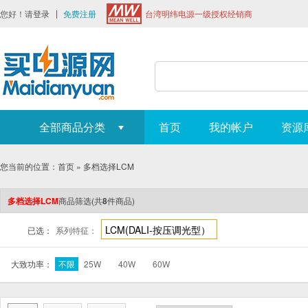
您好！请
登录
免费注册
台湾明纬电源一级授权经销商
全部商品分类
首页
我的帐户
资源
您当前的位置：
首页
»
多档选择LCM
多档选择LCM
商品筛选
(共
8
件商品)
LCM(DALI-按压调光型）
已选：
系列特征：
大致功率：
不限
25W
40W
60W