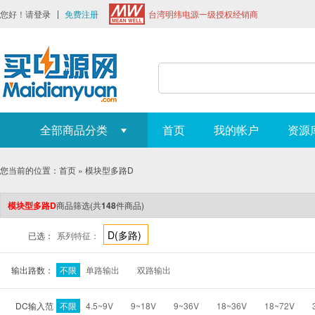
您好！请
登录
免费注册
台湾明纬电源一级授权经销商
全部商品分类
首页
我的帐户
资源
您当前的位置：
首页
»
模块型多路D
模块型多路D
商品筛选
(共
148
件商品)
D(多路)
已选：
系列特征：
输出路数：
不限
单路输出
双路输出
DC输入范
不限
4.5~9V
9~18V
9~36V
18~36V
18~72V