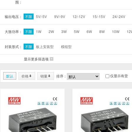
围：
输出电压：
不限
5V/-5V
9V/-9V
12/-12V
15/-15V
24/-24V
大致功率：
不限
1W
2W
3W
5W
6W
8W
10W
12
封装形式：
不限
板上安装型
模组型
显示更多筛选项
6
仅显示有货
默认
价格
销量
排序：
*
*