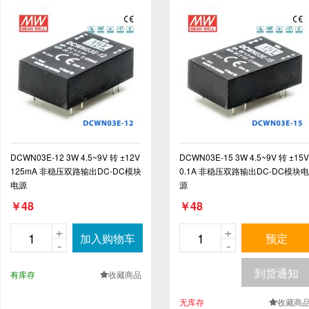
DCWN03E-12 3W 4.5~9V 转 ±12V
DCWN03E-15 3W 4.5~9V 转 ±15V
125mA 非稳压双路输出DC-DC模块
0.1A 非稳压双路输出DC-DC模块电
电源
源
￥48
￥48
+
+
加入购物车
预定
-
-
到货通知
有库存
收藏商品
.
无库存
收藏商
.