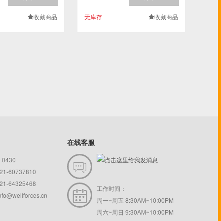
收藏商品
无库存
收藏商品
.
.
在线客服
0 0430

1-60737810
1-64325468
工作时间：

info@wellforces.cn
周一~周五 8:30AM~10:00PM
周六~周日 9:30AM~10:00PM