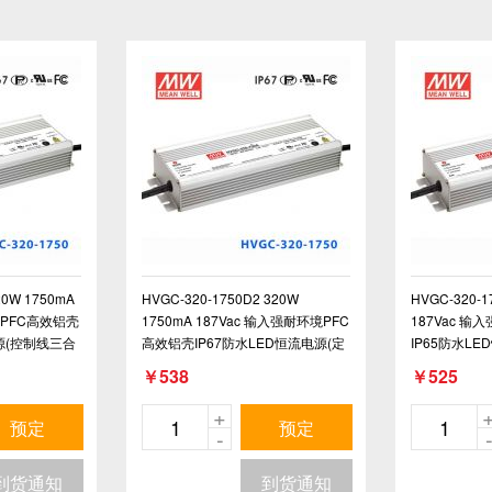
20W 1750mA
HVGC-320-1750D2 320W
HVGC-320-1
境PFC高效铝壳
1750mA 187Vac 输入强耐环境PFC
187Vac 
电源(控制线三合
高效铝壳IP67防水LED恒流电源(定
IP65防水L
时调光)
板设定)
￥538
￥525
+
预定
预定
-
到货通知
到货通知