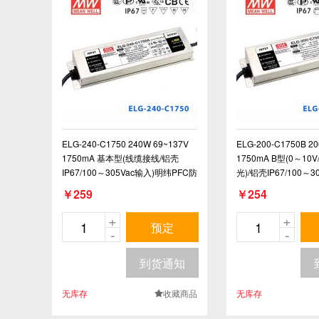
ELG-240-C1750 240W 69~137V
ELG-200-C1750B 2
1750mA 基本型(线缆接线/铝壳
1750mA B型(0～10
IP67/100～305Vac输入)明纬PFC防
光)/铝壳IP67/100～3
水高压恒流LED电源
纬PFC防水LED电源
￥259
￥254
+
+
预定
-
-
到货通知
无库存
收藏商品
无库存
.