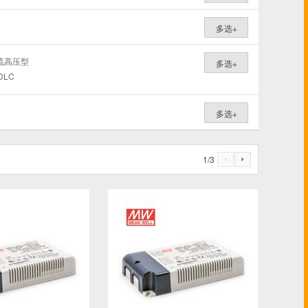
多选+
流高压型
多选+
DLC
多选+
1
/
3
4
5