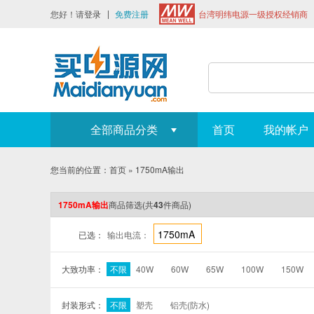
您好！请
登录
免费注册
台湾明纬电源一级授权经销商
全部商品分类
首页
我的帐户
您当前的位置：
首页
»
1750mA输出
1750mA输出
商品筛选
(共
43
件商品)
1750mA
已选：
输出电流：
大致功率：
不限
40W
60W
65W
100W
150W
封装形式：
不限
塑壳
铝壳(防水)