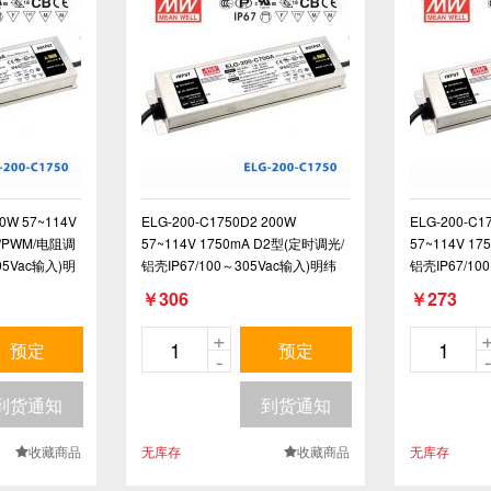
00W 57~114V
ELG-200-C1750D2 200W
ELG-200-C1
V/PWM/电阻调
57~114V 1750mA D2型(定时调光/
57~114V 17
05Vac输入)明
铝壳IP67/100～305Vac输入)明纬
铝壳IP67/10
PFC防水高压恒流LED电源
PFC防水高压
￥306
￥273
+
预定
预定
-
到货通知
到货通知
收藏商品
无库存
收藏商品
无库存
.
.