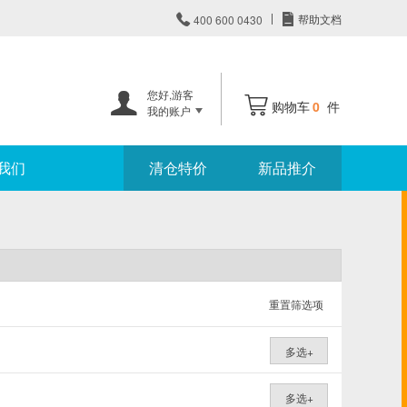


帮助文档
400 600 0430
您好,
游客


购物车
0
件
我的账户
我们
清仓特价
新品推介
重置筛选项
多选+
多选+