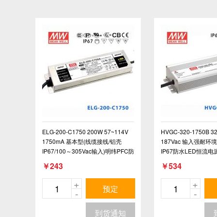
ELG-200-C1750 200W 57~114V
HVGC-320-1750B 3
1750mA 基本型(线缆接线/铝壳
187Vac 输入强耐环
IP67/100～305Vac输入)明纬PFC防
IP67防水LED恒流
水高压恒流LED电源
一调光)
￥243
￥534
+
+
预定
-
-
到货通知