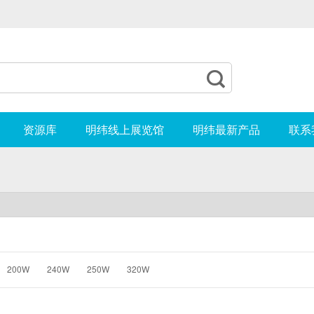
‹

资源库
明纬线上展览馆
明纬最新产品
联系
200W
240W
250W
320W