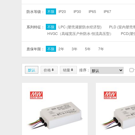
防水等级：
不限
IP20
IP30
IP65
IP67
系列特征：
不限
LPC (塑壳灌胶防水经济型)
PLD (室内塑壳带
HVGC（高端宽压户外防水-恒流高压型）
PCD(
质保年限：
不限
2年
3年
5年
7年
默认
价格
销量
排序：
*
*