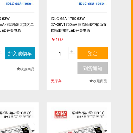
0 63W
IDLC-65A-1750 63W
50mA 恒流输出无频闪二
27~36V1750mA 恒流输出带辅助直
LED开关电源
接输出明纬LED开关电源
￥107
+
+
加入购物车
预定
-
-
到货通知
收藏商品
.
无库存
收藏商品
.