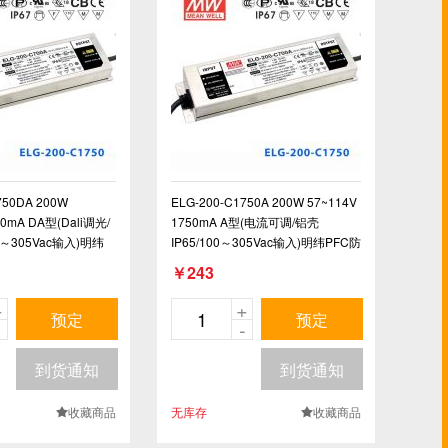
750DA 200W
ELG-200-C1750A 200W 57~114V
50mA DA型(Dali调光/
1750mA A型(电流可调/铝壳
0～305Vac输入)明纬
IP65/100～305Vac输入)明纬PFC防
恒流防水LED电源
水高压恒流LED电源
￥243
+
+
预定
预定
-
-
到货通知
到货通知
收藏商品
无库存
收藏商品
.
.