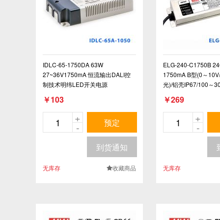
IDLC-65-1750DA 63W
ELG-240-C1750B 2
27~36V1750mA 恒流输出DALI控
1750mA B型(0～10
制技术明纬LED开关电源
光)/铝壳IP67/100～3
纬PFC防水LED电源
￥103
￥269
+
+
预定
-
-
到货通知
无库存
收藏商品
无库存
.