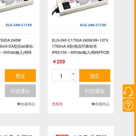
750DA 240W
ELG-240-C1750A 240W 69~137V
50mA DA型(Dali调光/
1750mA A型(电流可调/铝壳
0～305Vac输入)明纬
IP65/100～305Vac输入)明纬PFC防
恒流防水LED电源
水高压恒流LED电源
￥259
+
+
预定
预定
-
-

到货通知
到货通知

收藏商品
无库存
收藏商品
.
.