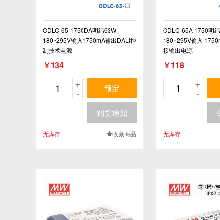
ODLC-65-1750DA明纬63W
ODLC-65A-1750明
180~295V输入1750mA输出DALI控
180~295V输入 17
制技术电源
接输出电源
￥134
￥118
+
+
预定
-
-
到货通知
无库存
收藏商品
无库存
.