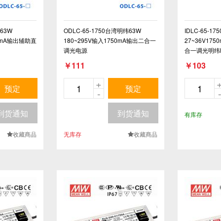
纬63W
ODLC-65-1750台湾明纬63W
IDLC-65-175
50mA输出辅助直
180~295V输入1750mA输出二合一
27~36V17
调光电源
合一调光明纬
￥111
￥103
+
预定
预定
-
到货通知
到货通知
有库存
收藏商品
无库存
收藏商品
.
.