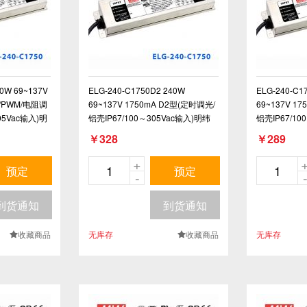
40W 69~137V
ELG-240-C1750D2 240W
ELG-240-C1
V/PWM/电阻调
69~137V 1750mA D2型(定时调光/
69~137V 17
05Vac输入)明
铝壳IP67/100～305Vac输入)明纬
铝壳IP67/10
PFC防水高压恒流LED电源
PFC防水高压
￥328
￥289
+
预定
预定
-
到货通知
到货通知
收藏商品
无库存
收藏商品
无库存
.
.