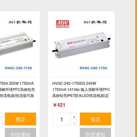
750A 320W 1750mA
HVGC-240-1750D2 240W
输入强耐环境PFC高效铝壳
1750mA 141Vac 输入强耐环境PFC
ED恒流电源(恒流值可面
高效铝壳IP67防水LED恒流电源(定
时调光)
￥421
+
+
预定
预定
-
-
到货通知
到货通知