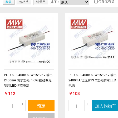
仅显示有货
默认
价格
销量
排序：
*
*
PCD-60-2400B 60W 15~25V 输出
PLD-60-2400B 60W 15~25V 输出
2400mA 防水塑壳PFC可控硅调光
2400mA 恒流有PFC塑壳防水LED
明纬LED恒流电源
电源
￥112
￥103
+
+
预定
加入购物车
-
-