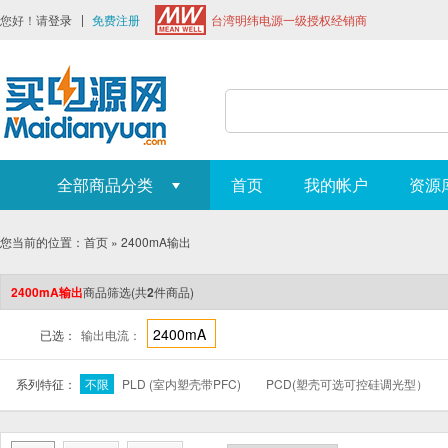
您好！请
登录
免费注册
台湾明纬电源一级授权经销商
全部商品分类
首页
我的帐户
资源
您当前的位置：
首页
»
2400mA输出
2400mA输出
商品筛选
(共
2
件商品)
2400mA
已选：
输出电流：
系列特征：
不限
PLD (室内塑壳带PFC)
PCD(塑壳可选可控硅调光型）