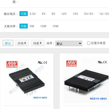
围：
输出电压：
不限
3.3V
5V
9V
12V
15V
5V/-5V
12/-12
大致功率：
不限
5W
10W
15W
仅显示有货
默认
价格
销量
排序：
*
*