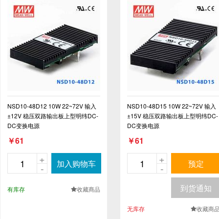
NSD10-48D12 10W 22~72V 输入
NSD10-48D15 10W 22~72V 输入
±12V 稳压双路输出板上型明纬DC-
±15V 稳压双路输出板上型明纬DC-
DC变换电源
DC变换电源
￥61
￥61
+
+
加入购物车
预定
-
-
到货通知
有库存
收藏商品
.
无库存
收藏商
.