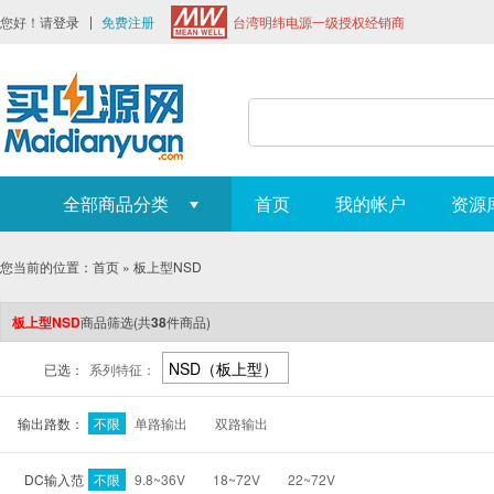
您好！请
登录
免费注册
台湾明纬电源一级授权经销商
全部商品分类
首页
我的帐户
资源
您当前的位置：
首页
»
板上型NSD
板上型NSD
商品筛选
(共
38
件商品)
NSD（板上型）
已选：
系列特征：
输出路数：
不限
单路输出
双路输出
DC输入范
不限
9.8~36V
18~72V
22~72V