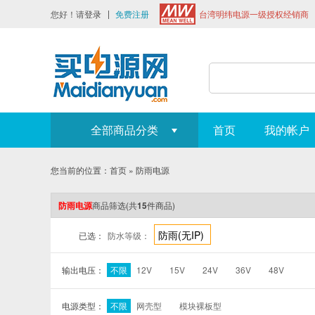
您好！请
登录
免费注册
台湾明纬电源一级授权经销商
全部商品分类
首页
我的帐户
您当前的位置：
首页
»
防雨电源
防雨电源
商品筛选
(共
15
件商品)
防雨(无IP)
已选：
防水等级：
输出电压：
不限
12V
15V
24V
36V
48V
电源类型：
不限
网壳型
模块裸板型