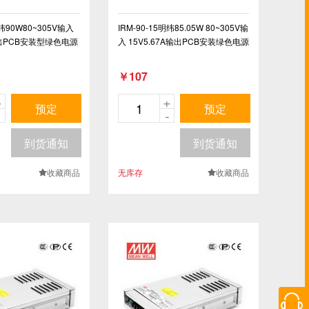
明纬90W80~305V输入
IRM-90-15明纬85.05W 80~305V输
A输出PCB安装型绿色电源
入 15V5.67A输出PCB安装绿色电源
￥107
+
+
预定
预定
-
-
到货通知
到货通知
收藏商品
无库存
收藏商品
.
.
