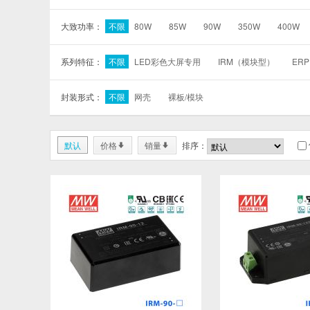
大致功率：
不限
80W
85W
90W
350W
400W
系列特征：
不限
LED彩色大屏专用
IRM（模块型）
ERP
封装形式：
不限
网壳
裸板/模块
默认
价格
销量
排序：
*
*