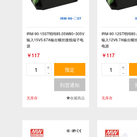
IRM-90-15ST明纬85.05W80~305V
IRM-90-12ST明纬80
输入15V5.67A输出螺丝接线端子电
输入12V6.7A输出
源
电源
￥117
￥117
+
+
预定
-
-
到货通知
无库存
收藏商品
无库存
.