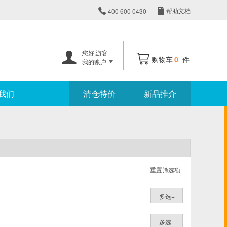


帮助文档
400 600 0430
您好,
游客


购物车
0
件
我的账户
我们
清仓特价
新品推介
重置筛选项
多选+
多选+