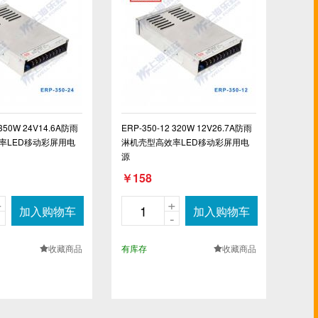
 350W 24V14.6A防雨
ERP-350-12 320W 12V26.7A防雨
率LED移动彩屏用电
淋机壳型高效率LED移动彩屏用电
源
￥158
+
+
加入购物车
加入购物车
-
-
收藏商品
有库存
收藏商品
.
.