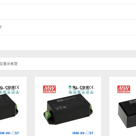
F
仅显示有货