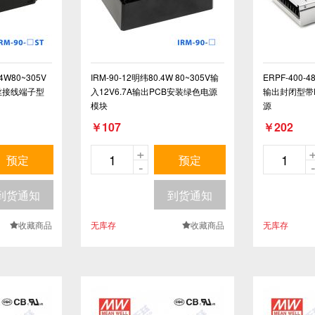
.4W80~305V
IRM-90-12明纬80.4W 80~305V输
ERPF-400-4
螺丝接线端子型
入12V6.7A输出PCB安装绿色电源
输出封闭型带
模块
源
￥107
￥202
+
预定
预定
-
到货通知
到货通知
收藏商品
无库存
收藏商品
无库存
.
.