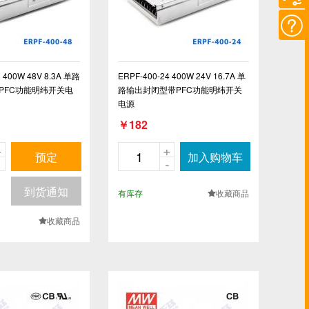

8 400W 48V 8.3A 单路
ERPF-400-24 400W 24V 16.7A 单
PFC功能明纬开关电
路输出封闭型带PFC功能明纬开关
电源
￥182
+
+
预定
加入购物车
-
-
到货通知
有库存
收藏商品
.
收藏商品
.