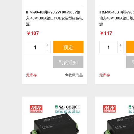
IRM-90-48明纬90.2W 80~305V输
IRM-90-48ST明纬90.
入 48V1.88A输出PCB安装型绿色电
输入48V1.88A输
源
源
￥107
￥117
+
+
预定
-
-
到货通知
无库存
收藏商品
无库存
.