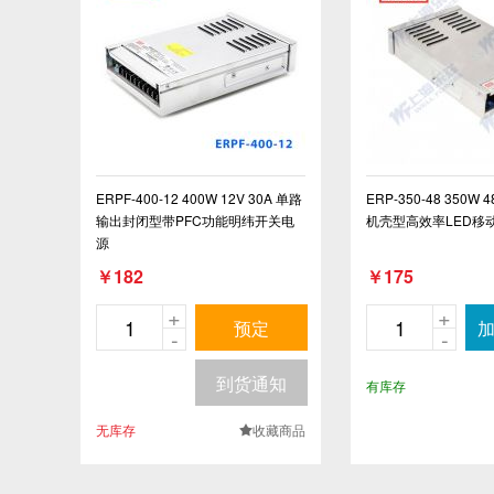
ERPF-400-12 400W 12V 30A 单路
ERP-350-48 350W
输出封闭型带PFC功能明纬开关电
机壳型高效率LED移
源
￥182
￥175
+
+
预定
-
-
到货通知
有库存
无库存
收藏商品
.