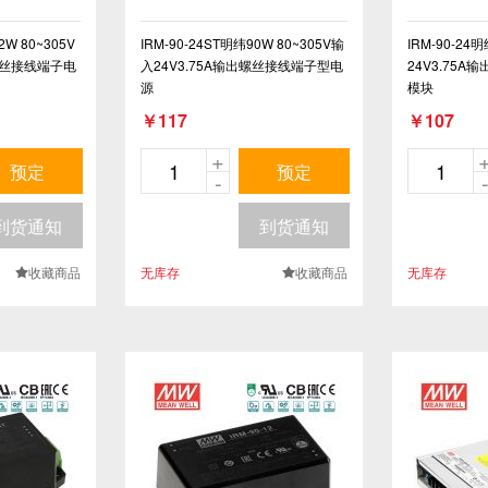
2W 80~305V
IRM-90-24ST明纬90W 80~305V输
IRM-90-24
出螺丝接线端子电
入24V3.75A输出螺丝接线端子型电
24V3.75
源
模块
￥117
￥107
+
预定
预定
-
到货通知
到货通知
收藏商品
无库存
收藏商品
无库存
.
.