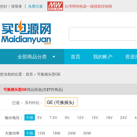
您好！请
登录
免费注册
台湾明纬电源一级授权经销商
全部商品分类
首页
我的帐户
资源
您当前的位置：
首页
»
可换插头型GE
可换插头型GE
商品筛选
(共
27
件商品)
GE (可换插头)
已选：
系列特征：
输出电压：
不限
5V
7.5V
9V
12V
15V
18V
24V
4
大致功率：
不限
12W
18W
24W
30W