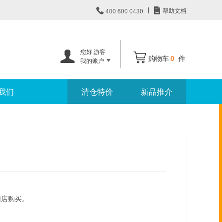


帮助文档
400 600 0430
您好,
游客


购物车
0
件
我的账户
我们
清仓特价
新品推介
网店购买。