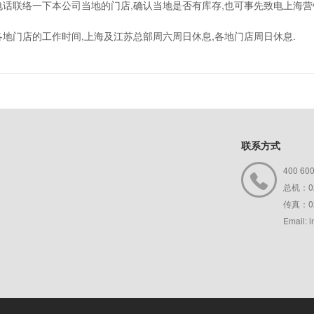
联络一下本公司当地的门店,确认当地是否有库存,也可事先致电上海营
门店的工作时间,上海及江苏总部周六周日休息,各地门店周日休息.
联系方式
400 60

总机：02
传真：02
Email: 