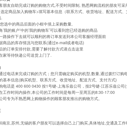
朋友自助完成订购的购物方式,不受时间限制, 熟悉网购流程的朋友可采用
>选定商品加入购物车>填写基本信息（联系方式、收货地址、配送方式、
.
,在您选中的商品后面的小框中填上采购数量,
下角’我的账户’中的’我的购物车’可以看到您已经选购的商品
指示一路操作下去就可以顺利的将订单发送到本公司客服经理面前
据商品的库存情况与您联系(通过e-mail或者电话)
认后的订单安排付款,需要了解付款方式请点击这里
以在家等待快递公司送货上门了.
购
就是通过电话来完成订购的方式；您只需确定购买的机型,数量,通过拨打订购
定的基本信息(购买机型、联系方式、收货地址、配送方式、支付方式)
购电话是 400 600 0430 按1号键-上海乐兹公司，按2号键-江苏乐兹公司(
能在工作时间内操作,本公司的工作时间是每周一至周五的8:30-17:00
是我公司专为不熟悉网上购物操作的顾客朋友推出的购物方式。
买
和南京,苏州,无锡的客户朋友可以选择自己上门购买,具体地址,交通及工作