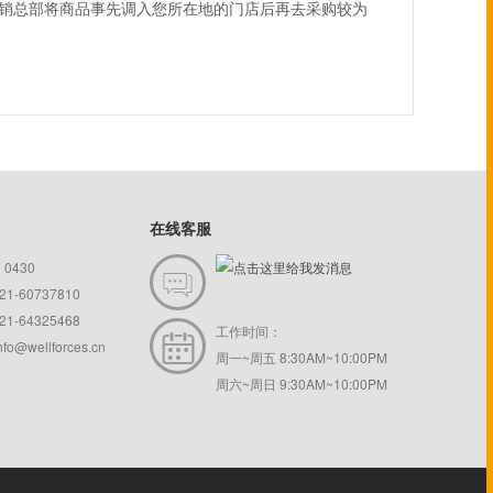
销总部将商品事先调入您所在地的门店后再去采购较为
在线客服
0 0430

1-60737810
1-64325468
工作时间：

info@wellforces.cn
周一~周五 8:30AM~10:00PM
周六~周日 9:30AM~10:00PM