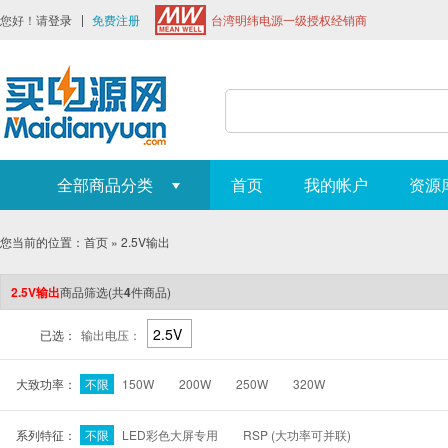
您好！请
登录
免费注册
台湾明纬电源一级授权经销商
全部商品分类
首页
我的帐户
资源
您当前的位置：
首页
»
2.5V输出
2.5V输出
商品筛选
(共
4
件商品)
2.5V
已选：
输出电压：
大致功率：
不限
150W
200W
250W
320W
系列特征：
不限
LED彩色大屏专用
RSP (大功率可并联)